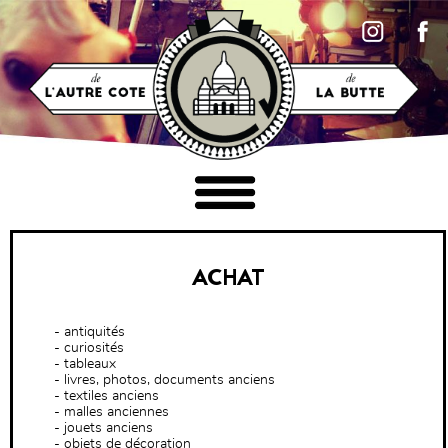
Accéder au contenu
ACHAT
MOBILIER
- antiquités
- curiosités
- tableaux
LUMINAIRES
- livres, photos, documents anciens
- textiles anciens
- malles anciennes
- jouets anciens
TABLEAUX
- objets de décoration