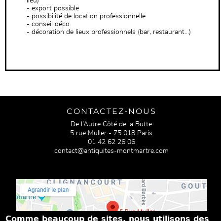
lieu)
- export possible
- possibilité de location professionnelle
- conseil déco
- décoration de lieux professionnels (bar, restaurant…)
CONTACTEZ-NOUS
De l’Autre Côté de la Butte
5 rue Muller - 75 018 Paris
01 42 62 26 06
contact@antiquites-montmartre.com
Comme beaucoup de sites, nous utilisons des