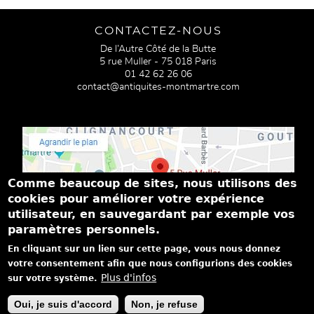
CONTACTEZ-NOUS
De l’Autre Côté de la Butte
5 rue Muller - 75 018 Paris
01 42 62 26 06
contact@antiquites-montmartre.com
Comme beaucoup de sites, nous utilisons des
cookies pour améliorer votre expérience
utilisateur, en sauvegardant par exemple vos
paramètres personnels.
PASSEZ NOUS VOIR
En cliquant sur un lien sur cette page, vous nous donnez
Du mardi au samedi de 14h à 19h
votre consentement afin que nous configurions des cookies
Dimanche de 15h à 18h
Plus d'infos
sur votre système.
|
|
|
Mentions légales
Politique de confidentialité
Achat - vente
On
Oui, je suis d'accord
Non, je refuse
parle de nous...