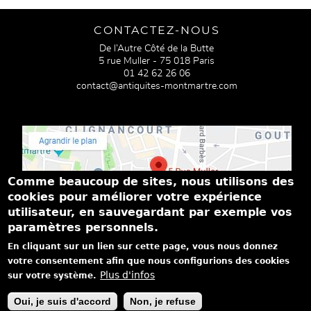
CONTACTEZ-NOUS
De l’Autre Côté de la Butte
5 rue Muller - 75 018 Paris
01 42 62 26 06
contact@antiquites-montmartre.com
Comme beaucoup de sites, nous utilisons des
cookies pour améliorer votre expérience
utilisateur, en sauvegardant par exemple vos
paramètres personnels.
PASSEZ NOUS VOIR
En cliquant sur un lien sur cette page, vous nous donnez
Du mardi au samedi de 14h à 19h
votre consentement afin que nous configurions des cookies
Dimanche de 15h à 18h
Plus d'infos
sur votre système.
|
|
|
Mentions légales
Politique de confidentialité
Achat - vente
On
Oui, je suis d'accord
Non, je refuse
parle de nous...