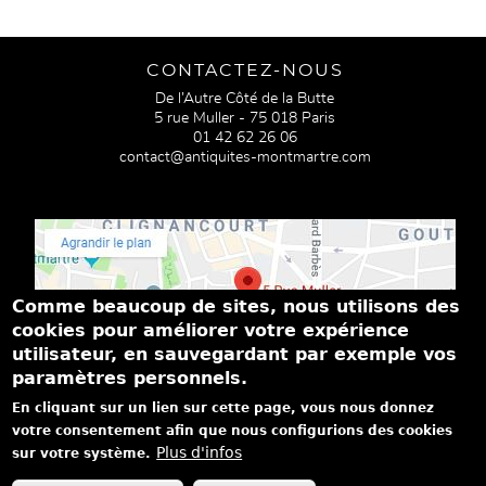
CONTACTEZ-NOUS
De l’Autre Côté de la Butte
5 rue Muller - 75 018 Paris
01 42 62 26 06
contact@antiquites-montmartre.com
Comme beaucoup de sites, nous utilisons des
cookies pour améliorer votre expérience
utilisateur, en sauvegardant par exemple vos
paramètres personnels.
PASSEZ NOUS VOIR
En cliquant sur un lien sur cette page, vous nous donnez
Du mardi au samedi de 14h à 19h
votre consentement afin que nous configurions des cookies
Dimanche de 15h à 18h
Plus d'infos
sur votre système.