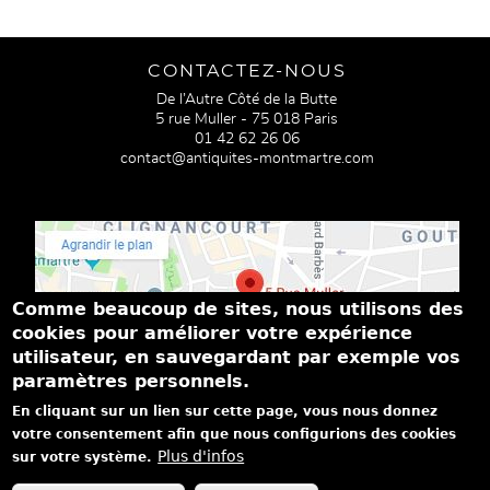
CONTACTEZ-NOUS
De l’Autre Côté de la Butte
5 rue Muller - 75 018 Paris
01 42 62 26 06
contact@antiquites-montmartre.com
Comme beaucoup de sites, nous utilisons des
cookies pour améliorer votre expérience
utilisateur, en sauvegardant par exemple vos
paramètres personnels.
PASSEZ NOUS VOIR
En cliquant sur un lien sur cette page, vous nous donnez
Du mardi au samedi de 14h à 19h
votre consentement afin que nous configurions des cookies
Dimanche de 15h à 18h
Plus d'infos
sur votre système.