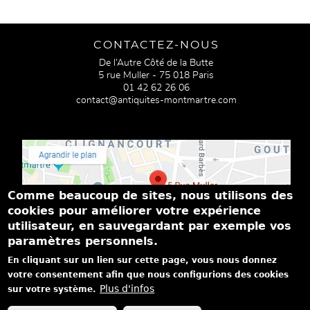
CONTACTEZ-NOUS
De l’Autre Côté de la Butte
5 rue Muller - 75 018 Paris
01 42 62 26 06
contact@antiquites-montmartre.com
Comme beaucoup de sites, nous utilisons des
cookies pour améliorer votre expérience
utilisateur, en sauvegardant par exemple vos
paramètres personnels.
PASSEZ NOUS VOIR
En cliquant sur un lien sur cette page, vous nous donnez
Du mardi au samedi de 14h à 19h
votre consentement afin que nous configurions des cookies
Dimanche de 15h à 18h
Plus d'infos
sur votre système.