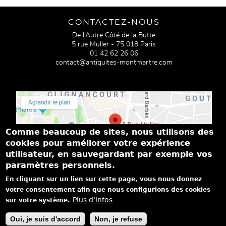
CONTACTEZ-NOUS
De l’Autre Côté de la Butte
5 rue Muller - 75 018 Paris
01 42 62 26 06
contact@antiquites-montmartre.com
Comme beaucoup de sites, nous utilisons des
cookies pour améliorer votre expérience
utilisateur, en sauvegardant par exemple vos
paramètres personnels.
PASSEZ NOUS VOIR
En cliquant sur un lien sur cette page, vous nous donnez
Du mardi au samedi de 14h à 19h
votre consentement afin que nous configurions des cookies
Dimanche de 15h à 18h
Plus d'infos
sur votre système.
|
|
|
Mentions légales
Politique de confidentialité
Achat - vente
On
Oui, je suis d'accord
Non, je refuse
parle de nous...