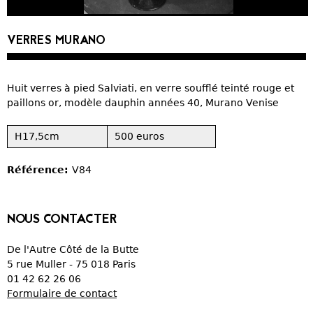
CURIOSITÉS
VERRES MURANO
VIEUX PAPIERS
Huit verres à pied Salviati, en verre soufflé teinté rouge et
OBJETS DÉCORATIFS
paillons or, modèle dauphin années 40, Murano Venise
VERRERIE
H17,5cm
500 euros
CRÉATIONS
Référence:
V84
NOUS CONTACTER
De l'Autre Côté de la Butte
5 rue Muller - 75 018 Paris
01 42 62 26 06
Formulaire de contact